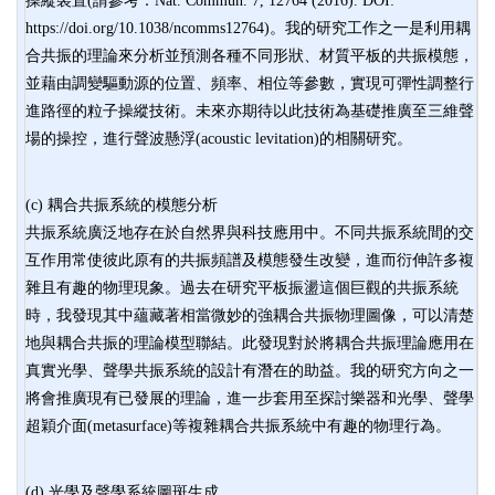
操縱裝置(請參考：Nat. Commun. 7, 12764 (2016). DOI:
https://doi.org/10.1038/ncomms12764)。我的研究工作之一是利用耦
合共振的理論來分析並預測各種不同形狀、材質平板的共振模態，
並藉由調變驅動源的位置、頻率、相位等參數，實現可彈性調整行
進路徑的粒子操縱技術。未來亦期待以此技術為基礎推廣至三維聲
場的操控，進行聲波懸浮(acoustic levitation)的相關研究。
(c) 耦合共振系統的模態分析
共振系統廣泛地存在於自然界與科技應用中。不同共振系統間的交
互作用常使彼此原有的共振頻譜及模態發生改變，進而衍伸許多複
雜且有趣的物理現象。過去在研究平板振盪這個巨觀的共振系統
時，我發現其中蘊藏著相當微妙的強耦合共振物理圖像，可以清楚
地與耦合共振的理論模型聯結。此發現對於將耦合共振理論應用在
真實光學、聲學共振系統的設計有潛在的助益。我的研究方向之一
將會推廣現有已發展的理論，進一步套用至探討樂器和光學、聲學
超穎介面(metasurface)等複雜耦合共振系統中有趣的物理行為。
(d) 光學及聲學系統圖斑生成