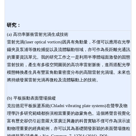
研究：
(a) 高功率脈衝雷射光渦生成技術
雷射光渦(laser optical vortices)因具有角動量，不僅可以應用在光學
鑷夾及泵浦等微粒捕捉以及流體驅動領域，亦可作為長距離光通訊
的重要資訊單元。我的研究工作之一是利用半導體端面激發的固態
雷射技術，產生有多樣空間圖斑的高功率雷射脈衝，進而搭配光學
模態轉換產生具有豐富角動量密度分布的高階雷射光渦場。未來也
將持續發展雷射光渦再微粒及流體驅動上的技術。
(b) 平板振動表面聲場操縱
克拉德尼平板振盪系統(Chladni vibrating plate systems)在聲學及物
理學許多研究範疇都扮演相當重要的啟蒙角色。這個將聲音視覺化
富有歷史卻仍引起普羅大眾廣泛興趣的科普實驗不僅可作為演示波
動物理重要的經典範例，亦可以其為基礎開發新穎的表面聲場微粒