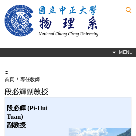
跳
到
主
要
內
容
區
MENU
:::
首頁
/
專任教師
段必輝副教授
段必輝 (Pi-Hui
Tuan)
副教授