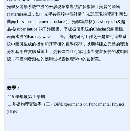
光學及聲學系統中波的干涉現象常導致許多複雜且美麗的圖騰
(patterns)生成，如：光學共振腔中雷射橫向光斑呈現的豐富利薩如
曲面(Lissajous parametric surfaces)、光學準晶格(quasi-crystal)及超
晶格(super lattice)的干涉圖騰、平板振盪系統的Chladni節線圖樣、
表面水波的Faraday wave……等。我的研究工作之一是探討這些系
統中圖斑生成的機制和其背後的數學模型，以期將建立完整的理論
分析套用在實驗系統上，更有彈性且可靠地產生豐富多變的波動圖
騰，不僅開發潛在的應用也揭露物理學中的藝術美。
教學：
115 學年度第 1 學期
1. 基礎物理實驗學（三）B組Experiments on Fundamental Physics
(III)B