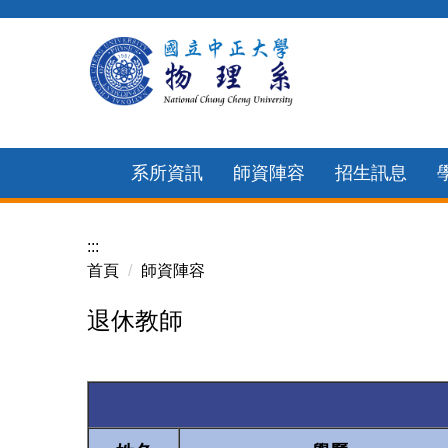
跳
到
主
要
內
容
系所資訊
師資陣容
招生訊息
區
:::
首頁
師資陣容
退休教師