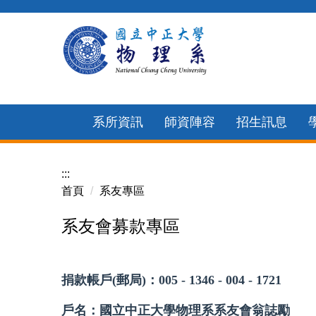
跳
到
主
要
內
容
系所資訊
師資陣容
招生訊息
區
:::
首頁
系友專區
系友會募款專區
捐款帳戶(郵局)：005 - 1346 - 004 - 1721
戶名：國立中正大學物理系系友會翁誌勵