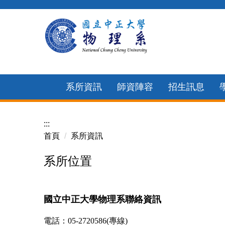
跳
到
主
要
內
容
系所資訊
師資陣容
招生訊息
區
:::
首頁
系所資訊
系所位置
國立中正大學物理系聯絡資訊
電話：05-2720586(專線)