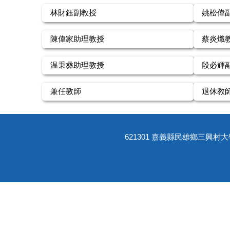
林財鈺副教授
姚松偉
陳偉家助理教授
蔡炎熾
温秉彝助理教授
段必輝
兼任教師
退休教
621301 嘉義縣民雄鄉三興村大學路一段