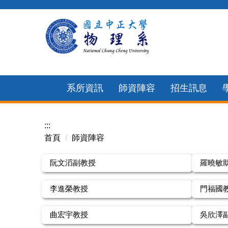
跳
到
主
要
內
容
系所資訊
師資陣容
招生訊息
區
:::
首頁
師資陣容
阮文滔副教授
羅曉敏
李進榮教授
門福國
曲宏宇教授
吳欣澤