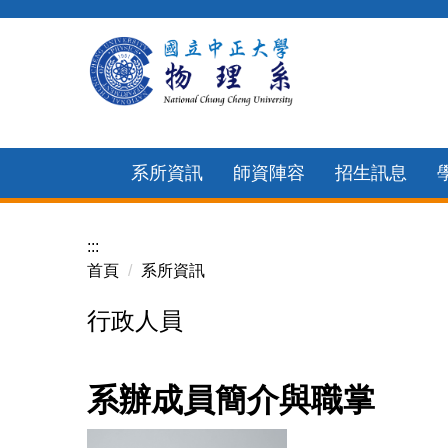
跳
到
主
要
內
容
系所資訊
師資陣容
招生訊息
區
:::
首頁
系所資訊
行政人員
系辦成員簡介與職掌