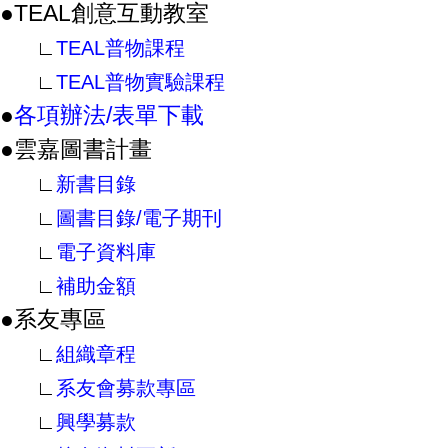
●TEAL創意互動教室
∟
TEAL普物課程
∟
TEAL普物實驗課程
●
各項辦法/表單下載
●雲嘉圖書計畫
∟
新書目錄
∟
圖書目錄/電子期刊
∟
電子資料庫
∟
補助金額
●系友專區
∟
組織章程
∟
系友會募款專區
∟
興學募款