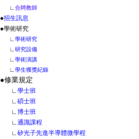
∟
合聘教師
●
招生訊息
●學術研究
∟
學術研究
∟
研究設備
∟
學術演講
∟
學生獲獎紀錄
●修業規定
∟
學士班
∟
碩士班
∟
博士班
∟
通識課程
∟
矽光子先進半導體微學程