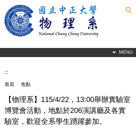
跳
到
主
要
內
容
區
MENU
:::
首頁
焦點
【物理系】115/4/22，13:00舉辦實驗室
博覽會活動，地點於206演講廳及各實
驗室，歡迎全系學生踴躍參加。