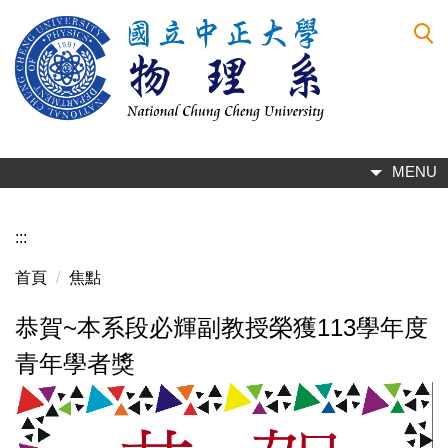
跳
到
主
要
內
容
區
MENU
:::
首頁
焦點
恭賀~本系段必輝副教授榮獲113學年度
青年學者獎