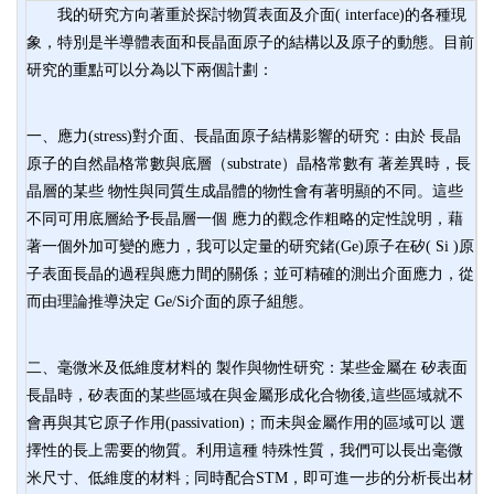
我的研究方向著重於探討物質表面及介面( interface)的各種現
象，特別是半導體表面和長晶面原子的結構以及原子的動態。目前
研究的重點可以分為以下兩個計劃：
一、應力(stress)對介面、長晶面原子結構影響的研究：由於 長晶
原子的自然晶格常數與底層（substrate）晶格常數有 著差異時，長
晶層的某些 物性與同質生成晶體的物性會有著明顯的不同。這些
不同可用底層給予長晶層一個 應力的觀念作粗略的定性說明，藉
著一個外加可變的應力，我可以定量的研究鍺(Ge)原子在矽( Si )原
子表面長晶的過程與應力間的關係；並可精確的測出介面應力，從
而由理論推導決定 Ge/Si介面的原子組態。
二、毫微米及低維度材料的 製作與物性研究：某些金屬在 矽表面
長晶時，矽表面的某些區域在與金屬形成化合物後,這些區域就不
會再與其它原子作用(passivation)；而未與金屬作用的區域可以 選
擇性的長上需要的物質。利用這種 特殊性質，我們可以長出毫微
米尺寸、低維度的材料 ; 同時配合STM，即可進一步的分析長出材