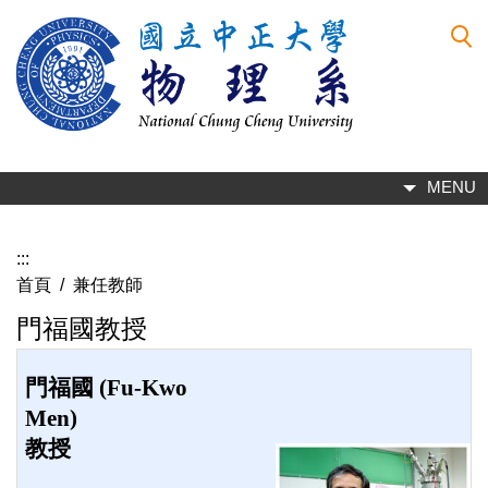
跳
到
主
要
內
容
區
MENU
:::
首頁
/
兼任教師
門福國教授
門福國 (Fu-Kwo
Men)
教授