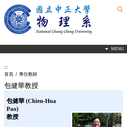
跳
到
主
要
內
容
區
MENU
:::
首頁
/
專任教師
包健華教授
包健華 (Chien-Hua
Pao)
教授