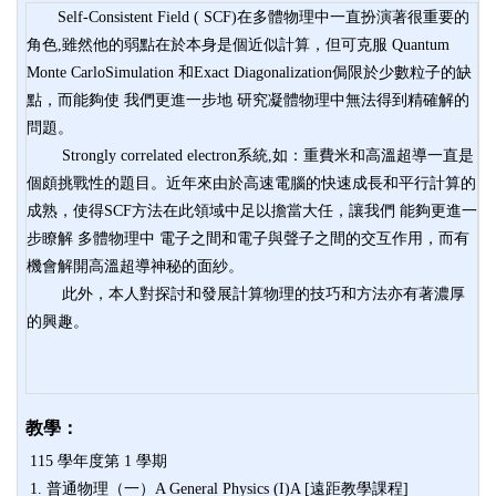
Self-Consistent Field ( SCF)在多體物理中一直扮演著很重要的
角色,雖然他的弱點在於本身是個近似計算，但可克服 Quantum
Monte CarloSimulation 和Exact Diagonalization侷限於少數粒子的缺
點，而能夠使 我們更進一步地 研究凝體物理中無法得到精確解的
問題。
Strongly correlated electron系統,如：重費米和高溫超導一直是
個頗挑戰性的題目。近年來由於高速電腦的快速成長和平行計算的
成熟，使得SCF方法在此領域中足以擔當大任，讓我們 能夠更進一
步瞭解 多體物理中 電子之間和電子與聲子之間的交互作用，而有
機會解開高溫超導神秘的面紗。
此外，本人對探討和發展計算物理的技巧和方法亦有著濃厚
的興趣。
教學：
115 學年度第 1 學期
1. 普通物理（一）A General Physics (I)A [遠距教學課程]