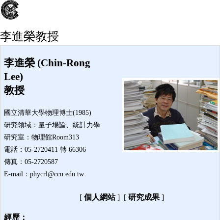
李進榮教授
李進榮 (Chin-Rong
Lee)
教授
國立清華大學物理博士(1985)
研究領域：量子場論、統計力學
研究室：物理館Room313
電話：05-2720411 轉 66306
傳真：05-2720587
E-mail：phycrl@ccu.edu.tw
[
個人網站
]
[
研究成果
]
經歷：